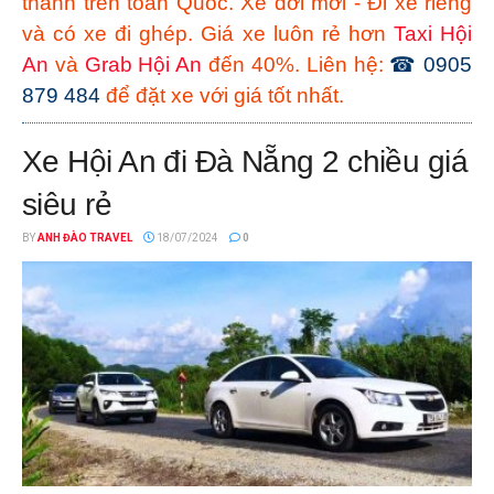
thành trên toàn Quốc. Xe đời mới - Đi xe riêng
và có xe đi ghép. Giá xe luôn rẻ hơn
Taxi Hội
An
và
Grab Hội An
đến 40%. Liên hệ:
☎ 0905
879 484
để đặt xe với giá tốt nhất.
Xe Hội An đi Đà Nẵng 2 chiều giá
siêu rẻ
BY
ANH ĐÀO TRAVEL
18/07/2024
0