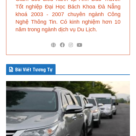
Tốt nghiệp Đại Học Bách Khoa Đà Nẵng
khoá 2003 - 2007 chuyên ngành Công
Nghệ Thông Tin. Có kinh nghiệm hơn 10
năm trong ngành dịch vụ Du Lịch.
Bài Viết Tương Tự