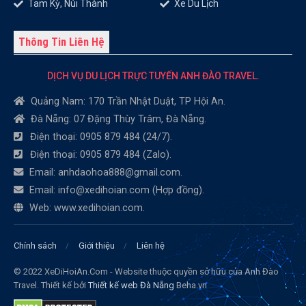
Tam Kỳ, Núi Thành
Xe Du Lịch
Thông Tin Liên Hệ
DỊCH VỤ DU LỊCH TRỰC TUYẾN ANH ĐÀO TRAVEL.
Quảng Nam: 170 Trần Nhật Duật, TP Hội An.
Đà Nẵng: 07 Đặng Thùy Trâm, Đà Nẵng.
Điện thoại: 0905 879 484 (24/7).
Điện thoại: 0905 879 484 (Zalo).
Email: anhdaohoa888@gmail.com.
Email: info@xedihoian.com (Hợp đồng).
Web: www.xedihoian.com.
Chính sách
Giới thiệu
Liên hệ
© 2022 XeDiHoiAn.Com - Website thuộc quyền sở hữu của Anh Đào
Travel. Thiết kế bởi
Thiết kế web Đà Nẵng
Beha.vn