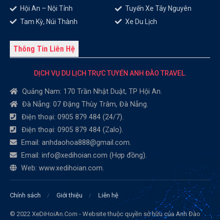
Hội An – Nội Tỉnh
Tuyến Xe Tây Nguyên
Tam Kỳ, Núi Thành
Xe Du Lịch
Thông Tin Liên Hệ
DỊCH VỤ DU LỊCH TRỰC TUYẾN ANH ĐÀO TRAVEL.
Quảng Nam: 170 Trần Nhật Duật, TP Hội An.
Đà Nẵng: 07 Đặng Thùy Trâm, Đà Nẵng.
Điện thoại: 0905 879 484 (24/7).
Điện thoại: 0905 879 484 (Zalo).
Email: anhdaohoa888@gmail.com.
Email: info@xedihoian.com (Hợp đồng).
Web: www.xedihoian.com.
Chính sách
Giới thiệu
Liên hệ
© 2022 XeDiHoiAn.Com - Website thuộc quyền sở hữu của Anh Đào