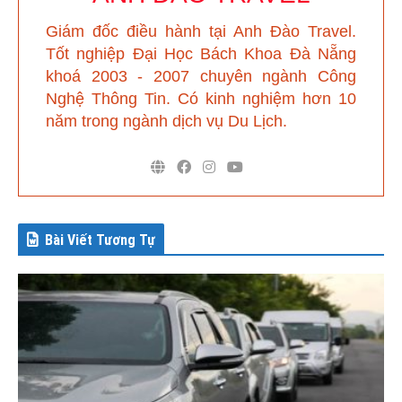
Giám đốc điều hành tại Anh Đào Travel
.
Tốt nghiệp Đại Học Bách Khoa Đà Nẵng
khoá 2003 - 2007 chuyên ngành Công
Nghệ Thông Tin. Có kinh nghiệm hơn 10
năm trong ngành dịch vụ Du Lịch.
Bài Viết Tương Tự