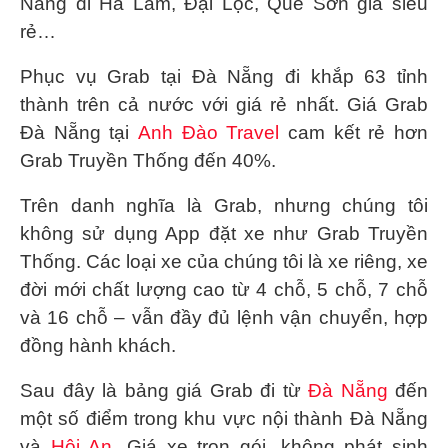
Nẵng đi Hà Lam, Đại Lộc, Quế Sơn giá siêu
rẻ…
Phục vụ
Grab tại Đà Nẵng
đi khắp 63 tỉnh
thành trên cả nước với giá rẻ nhất. Giá
Grab
Đà Nẵng
tại
Anh Đào Travel
cam kết rẻ hơn
Grab Truyền Thống đến 40%.
Trên danh nghĩa là Grab, nhưng chúng tôi
không sử dụng App đặt xe như Grab Truyền
Thống. Các loại xe của chúng tôi là xe riêng, xe
đời mới chất lượng cao từ 4 chỗ, 5 chỗ, 7 chỗ
và 16 chỗ – vẫn đầy đủ lệnh vận chuyển, hợp
đồng hành khách.
Sau đây là bảng giá Grab đi từ
Đà Nẵng
đến
một số điểm trong khu vực nội thành Đà Nẵng
và
Hội An
. Giá xe trọn gói, không phát sinh