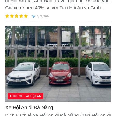
đi Hội An) tại Anh Đào Travel giá chỉ 199.000 vnđ.
Giá xe rẻ hơn 40% so với Taxi Hội An và Grab....
18/07/2024
THUÊ XE TẠI HỘI AN
Xe Hội An đi Đà Nẵng
Dịch vụ thuê xe Hội An đi Đà Nẵng (Taxi Hội An đi