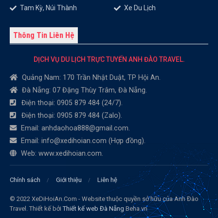
Tam Kỳ, Núi Thành
Xe Du Lịch
Thông Tin Liên Hệ
DỊCH VỤ DU LỊCH TRỰC TUYẾN ANH ĐÀO TRAVEL.
Quảng Nam: 170 Trần Nhật Duật, TP Hội An.
Đà Nẵng: 07 Đặng Thùy Trâm, Đà Nẵng.
Điện thoại: 0905 879 484 (24/7).
Điện thoại: 0905 879 484 (Zalo).
Email: anhdaohoa888@gmail.com.
Email: info@xedihoian.com (Hợp đồng).
Web: www.xedihoian.com.
Chính sách
Giới thiệu
Liên hệ
© 2022 XeDiHoiAn.Com - Website thuộc quyền sở hữu của Anh Đào
Travel. Thiết kế bởi
Thiết kế web Đà Nẵng
Beha.vn