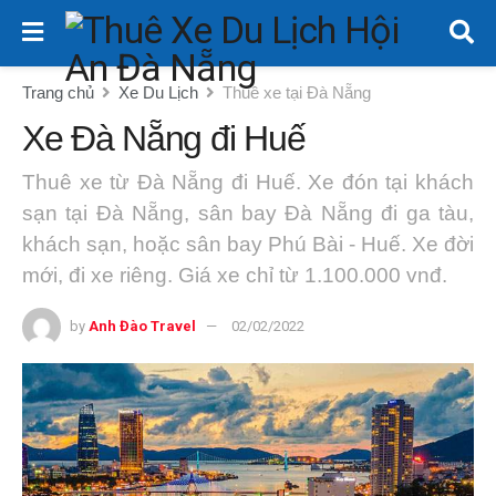
Trang chủ
Xe Du Lịch
Thuê xe tại Đà Nẵng
Xe Đà Nẵng đi Huế
Thuê xe từ Đà Nẵng đi Huế. Xe đón tại khách
sạn tại Đà Nẵng, sân bay Đà Nẵng đi ga tàu,
khách sạn, hoặc sân bay Phú Bài - Huế. Xe đời
mới, đi xe riêng. Giá xe chỉ từ 1.100.000 vnđ.
by
Anh Đào Travel
02/02/2022