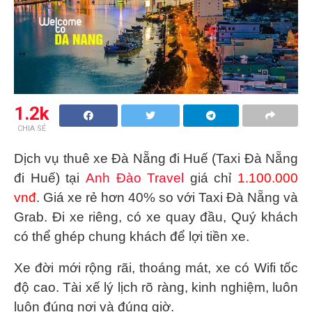
1.2k
CHIA SẺ
Dịch vụ thuê xe Đà Nẵng đi Huế (Taxi Đà Nẵng
đi Huế) tại
Anh Đào Travel
giá chỉ
1.100.000
vnđ
. Giá xe rẻ hơn 40% so với Taxi Đà Nẵng và
Grab. Đi xe riêng, có xe quay đầu, Quý khách
có thể ghép chung khách để lợi tiền xe.
Xe đời mới rộng rãi, thoáng mát, xe có Wifi tốc
độ cao. Tài xế lý lịch rõ ràng, kinh nghiệm, luôn
luôn đúng nơi và đúng giờ.