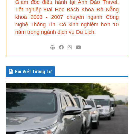
Giám đốc điều hành tại Anh Đào Travel
.
Tốt nghiệp Đại Học Bách Khoa Đà Nẵng
khoá 2003 - 2007 chuyên ngành Công
Nghệ Thông Tin. Có kinh nghiệm hơn 10
năm trong ngành dịch vụ Du Lịch.
Bài Viết Tương Tự