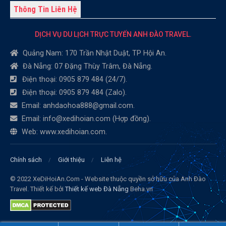
Thông Tin Liên Hệ
DỊCH VỤ DU LỊCH TRỰC TUYẾN ANH ĐÀO TRAVEL.
Quảng Nam: 170 Trần Nhật Duật, TP Hội An.
Đà Nẵng: 07 Đặng Thùy Trâm, Đà Nẵng.
Điện thoại: 0905 879 484 (24/7).
Điện thoại: 0905 879 484 (Zalo).
Email: anhdaohoa888@gmail.com.
Email: info@xedihoian.com (Hợp đồng).
Web: www.xedihoian.com.
Chính sách
Giới thiệu
Liên hệ
© 2022 XeDiHoiAn.Com - Website thuộc quyền sở hữu của Anh Đào
Travel. Thiết kế bởi
Thiết kế web Đà Nẵng
Beha.vn