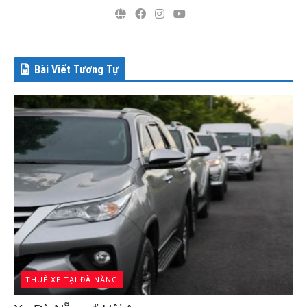
Bài Viết Tương Tự
THUÊ XE TẠI ĐÀ NẴNG