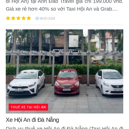
đi Hội An) tại Anh Đào Travel giá chỉ 199.000 vnđ.
Giá xe rẻ hơn 40% so với Taxi Hội An và Grab....
18/07/2024
THUÊ XE TẠI HỘI AN
Xe Hội An đi Đà Nẵng
Dịch vụ thuê xe Hội An đi Đà Nẵng (Taxi Hội An đi