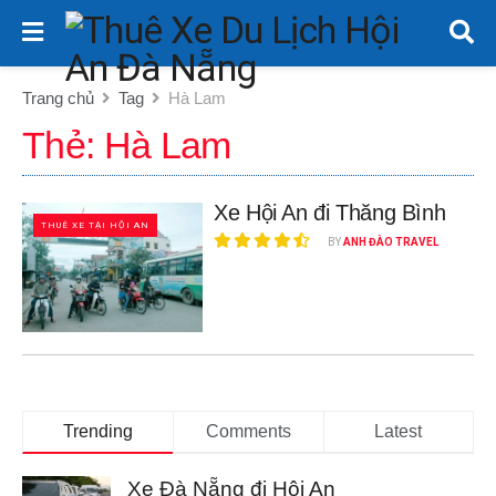
Trang chủ
Tag
Hà Lam
Thẻ:
Hà Lam
Xe Hội An đi Thăng Bình
THUÊ XE TẠI HỘI AN
BY
ANH ĐÀO TRAVEL
Trending
Comments
Latest
Xe Đà Nẵng đi Hội An