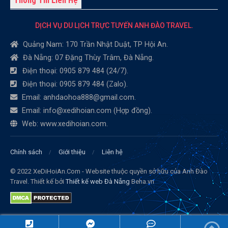
Thông Tin Liên Hệ
DỊCH VỤ DU LỊCH TRỰC TUYẾN ANH ĐÀO TRAVEL.
Quảng Nam: 170 Trần Nhật Duật, TP Hội An.
Đà Nẵng: 07 Đặng Thùy Trâm, Đà Nẵng.
Điện thoại: 0905 879 484 (24/7).
Điện thoại: 0905 879 484 (Zalo).
Email: anhdaohoa888@gmail.com.
Email: info@xedihoian.com (Hợp đồng).
Web: www.xedihoian.com.
Chính sách
Giới thiệu
Liên hệ
© 2022 XeDiHoiAn.Com - Website thuộc quyền sở hữu của Anh Đào
Travel. Thiết kế bởi
Thiết kế web Đà Nẵng
Beha.vn