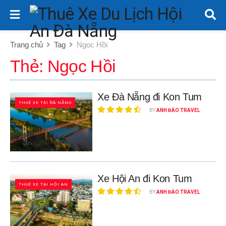
Trang chủ
Tag
Ngọc Hồi
Thẻ:
Ngọc Hồi
Xe Đà Nẵng đi Kon Tum
THUÊ XE TẠI ĐÀ NẴNG
BY
ANH ĐÀO TRAVEL
Xe Hội An đi Kon Tum
THUÊ XE TẠI HỘI AN
BY
ANH ĐÀO TRAVEL