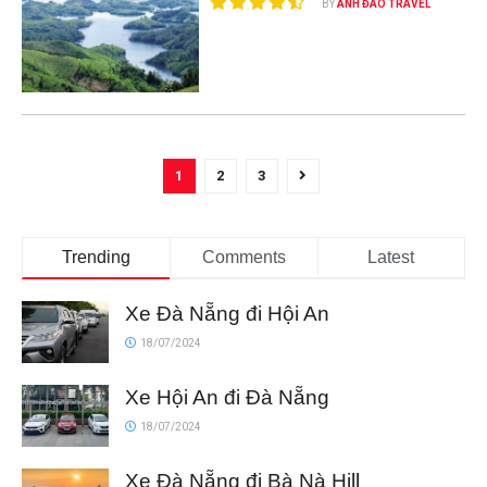
BY
ANH ĐÀO TRAVEL
1
2
3
Trending
Comments
Latest
Xe Đà Nẵng đi Hội An
18/07/2024
Xe Hội An đi Đà Nẵng
18/07/2024
Xe Đà Nẵng đi Bà Nà Hill