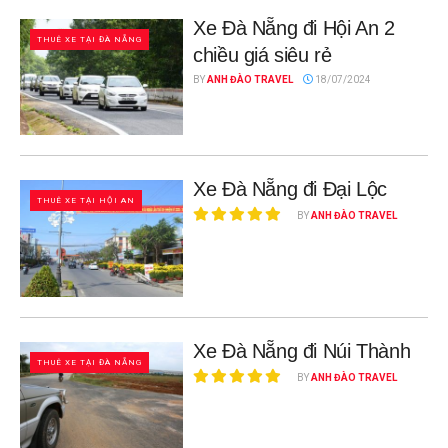
Xe Đà Nẵng đi Hội An 2
THUÊ XE TẠI ĐÀ NẴNG
chiều giá siêu rẻ
BY
ANH ĐÀO TRAVEL
18/07/2024
Xe Đà Nẵng đi Đại Lộc
THUÊ XE TẠI HỘI AN
BY
ANH ĐÀO TRAVEL
Xe Đà Nẵng đi Núi Thành
THUÊ XE TẠI ĐÀ NẴNG
BY
ANH ĐÀO TRAVEL