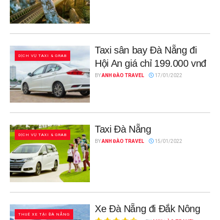
Taxi sân bay Đà Nẵng đi
DỊCH VỤ TAXI & GRAB
Hội An giá chỉ 199.000 vnđ
BY
ANH ĐÀO TRAVEL
17/01/2022
Taxi Đà Nẵng
DỊCH VỤ TAXI & GRAB
BY
ANH ĐÀO TRAVEL
15/01/2022
Xe Đà Nẵng đi Đắk Nông
THUÊ XE TẠI ĐÀ NẴNG