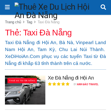
Trang chủ
Tag
Taxi Đà Nẵng
Thẻ:
Taxi Đà Nẵng
Taxi Đà Nẵng đi Hội An, Bà Nà, Vinpearl Land
Nam Hội An, Tam Kỳ, Chu Lai Núi Thành.
XeDiHoiAn.Com phục vụ các tuyến Taxi từ Đà
Nẵng đi khắp 63 tỉnh thành trên cả nước.
Xe Đà Nẵng đi Hội An
THUÊ XE TẠI ĐÀ NẴNG
BY
ANH ĐÀO TRAVEL