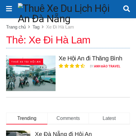
Trang chủ
Tag
Xe Đi Hà Lam
Thẻ:
Xe Đi Hà Lam
Xe Hội An đi Thăng Bình
THUÊ XE TẠI HỘI AN
BY
ANH ĐÀO TRAVEL
Trending
Comments
Latest
Xe Đà Nẵng đi Hội An