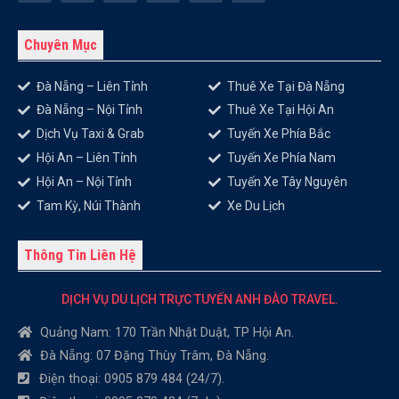
Chuyên Mục
Đà Nẵng – Liên Tỉnh
Thuê Xe Tại Đà Nẵng
Đà Nẵng – Nội Tỉnh
Thuê Xe Tại Hội An
Dịch Vụ Taxi & Grab
Tuyến Xe Phía Bắc
Hội An – Liên Tỉnh
Tuyến Xe Phía Nam
Hội An – Nội Tỉnh
Tuyến Xe Tây Nguyên
Tam Kỳ, Núi Thành
Xe Du Lịch
Thông Tin Liên Hệ
DỊCH VỤ DU LỊCH TRỰC TUYẾN ANH ĐÀO TRAVEL.
Quảng Nam: 170 Trần Nhật Duật, TP Hội An.
Đà Nẵng: 07 Đặng Thùy Trâm, Đà Nẵng.
Điện thoại: 0905 879 484 (24/7).