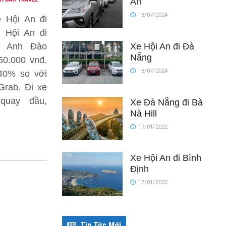
An
18/07/2024
e Hội An đi
i Hội An đi
Xe Hội An đi Đà
i Anh Đào
Nẵng
50.000 vnđ.
18/07/2024
40% so với
Grab. Đi xe
quay đầu,
Xe Đà Nẵng đi Bà
Nà Hill
17/01/2022
Xe Hội An đi Bình
Định
17/01/2022
Tin Tức Mới