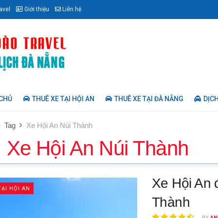
avel
Giới thiệu
Liên hệ
CHỦ
THUÊ XE TẠI HỘI AN
THUÊ XE TẠI ĐÀ NẴNG
DỊCH
Tag
Xe Hội An Núi Thành
:
Xe Hội An Núi Thành
Xe Hội An đ
TẠI HỘI AN
Thành
BY
AN