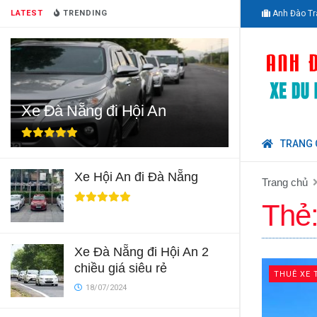
LATEST
TRENDING
Anh Đào Tr
Xe Đà Nẵng đi Hội An
TRANG 
Xe Hội An đi Đà Nẵng
Trang chủ
Thẻ
Xe Đà Nẵng đi Hội An 2
chiều giá siêu rẻ
THUÊ XE 
18/07/2024