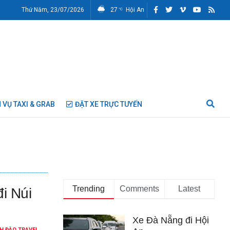
Thứ Năm, 23/07/2026
27
Hội An
°C
 VỤ TAXI & GRAB
ĐẶT XE TRỰC TUYẾN
Trending
Comments
Latest
i Núi
Xe Đà Nẵng đi Hội
H ĐÀO TRAVEL