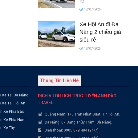
rẻ
18/07/2024
Xe Hội An đi Đà
Nẵng 2 chiều giá
siêu rẻ
18/07/2024
Thông Tin Liên Hệ
 Xe Tại Đà Nẵng
DỊCH VỤ DU LỊCH TRỰC TUYẾN ANH ĐÀO
TRAVEL.
 Xe Tại Hội An
n Xe Phía Bắc
Quảng Nam: 170 Trần Nhật Duật, TP Hội An.
ến Xe Phía Nam
Đà Nẵng: 07 Đặng Thùy Trâm, Đà Nẵng.
n Xe Tây
Điện thoại: 0905 879 484 (24/7).